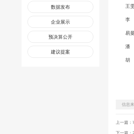
王雯婷
数据发布
李 忱
企业展示
易曼婷
预决算公开
潘 立
建议提案
胡 勇
中
信息
上一篇：
下一篇：