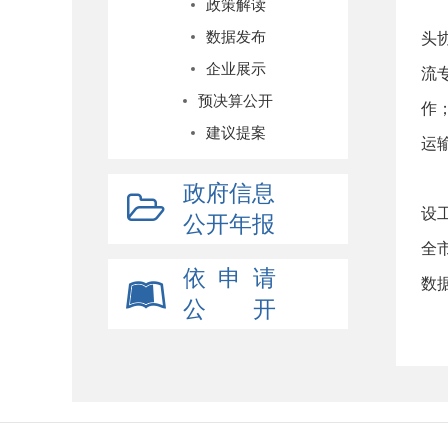
政策解读
数据发布
头
企业展示
流
预决算公开
作
建议提案
运
政府信息
设
公开年报
全
依 申 请
数
公 开