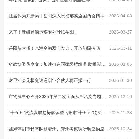
政务公开
担当作为开新局丨岳阳深入贯彻落实全国两会精神 奋力构筑内陆地区改革开放高地@湖南日报
2026-04-08
来了！新疆首辆运煤专列驶抵岳阳！
2026-03-27
政务服务
岳阳放大招！水港空港双向发力，开放能级拉满
2026-03-11
专题专栏
省政协委员李文：加速打造国家级枢纽港 助推湖南高水平开放
2026-02-05
谢卫江会见极兔速递创业合伙人蒋正振一行
2026-01-30
市物流中心召开2025年第二次全面从严治党专题会商会
2025-12-16
“十五五”物流发展趋势解读暨岳阳市“十五五”物流业发展规划座谈会举行
2025-11-28
魏淑萍副市长率队赴鄂州、郑州考察调研航空物流经验
2025-10-24