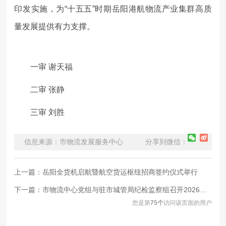
印发实施，为“十五五”时期岳阳港航物流产业集群高质
量发展提供有力支撑。
一审 谢天福
二审 张静
三审 刘胜
信息来源：市物流发展服务中心
分享到微信：
上一篇：
岳阳全货机启航暨航空货运枢纽招商签约仪式举行
下一篇：
市物流中心党组与驻市城管局纪检监察组召开2026年上半年全面从严治党专题会商会
您是第
75
个
访问该页面的用户